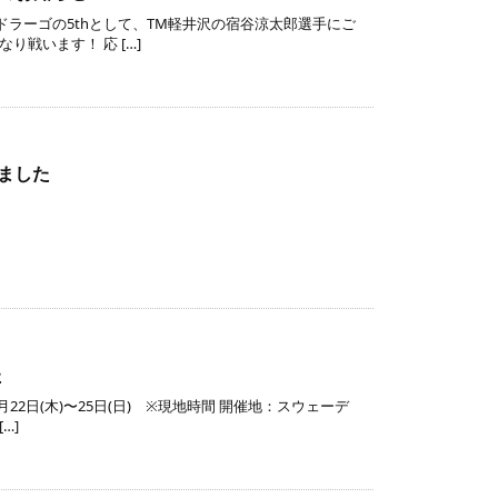
・ドラーゴの5thとして、TM軽井沢の宿谷涼太郎選手にご
戦います！ 応 […]
続きを読む
ました
続きを読む
た
1月22日(木)〜25日(日) ※現地時間 開催地：スウェーデ
…]
続きを読む