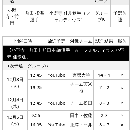
名
ループ
小野
前田 拓海
小野寺 佳歩選手（
フ
グルー
予選敗
寺・前
選手
ォルティウス
）
プB
退
田
開催日時
放送予定
対戦チーム
試合結果
勝敗
【小野寺・前田】前田 拓海選手 ＆ フォルティウス 小野
寺 佳歩選手
1次予選 グループB
12:45
YouTube
京都大学
14 – 1
○
12月3日
チーム苫米
(火)
19:25
－
7 – 2
○
地
12月4日
12:45
YouTube
チーム松田
8 – 3
○
(水)
9:25
－
田中・佐藤
2-7
×
12月5日
(木)
16:05
YouTube
北澤・臼井
6 – 7
×