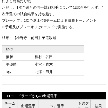
による総当たり戦
ただし、1次予選との同一対戦相手については試合を行わず、1
次予選での試合結果を持ち越す。
プレーオフ：2次予選上位3チームによる決勝トーナメント
※予選及びプレーオフは8エンドで実施する。
結果：【小野寺・前田】予選敗退
順位
優勝
松村・谷田
準優勝
小穴・青木
3位
北澤・臼井
ロコ・ドラーゴからの出場選手
チーム
予選グ
出場選手
ペア選手
結果