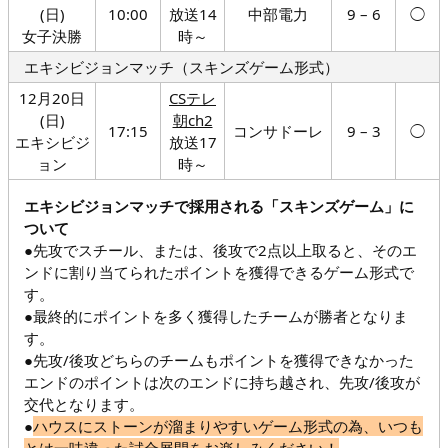
(日)
10:00
放送14
中部電力
9 – 6
◯
女子決勝
時～
エキシビジョンマッチ（スキンズゲーム形式）
12月20日
CSテレ
(日)
朝ch2
17:15
コンサドーレ
9 – 3
◯
エキシビジ
放送17
ョン
時～
エキシビジョンマッチで採用される「スキンズゲーム」に
ついて
●先攻でスチール、または、後攻で2点以上取ると、そのエ
ンドに割り当てられたポイントを獲得できるゲーム形式で
す。
●最終的にポイントを多く獲得したチームが勝者となりま
す。
●先攻/後攻どちらのチームもポイントを獲得できなかった
エンドのポイントは次のエンドに持ち越され、先攻/後攻が
交代となります。
●
ハウスにストーンが溜まりやすいゲーム形式の為、いつも