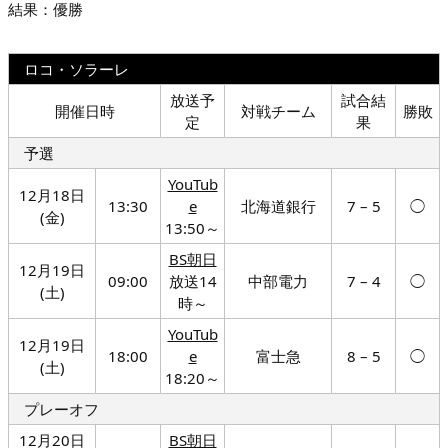
結果：優勝
ロコ・ソラーレ
放送予
試合結
開催日時
対戦チーム
勝敗
定
果
予選
YouTub
12月18日
13:30
e
北海道銀行
7 – 5
◯
(金)
13:50～
BS朝日
12月19日
09:00
放送14
中部電力
7 – 4
◯
(土)
時～
YouTub
12月19日
18:00
e
富士急
8 – 5
◯
(土)
18:20～
プレーオフ
12月20日
BS朝日