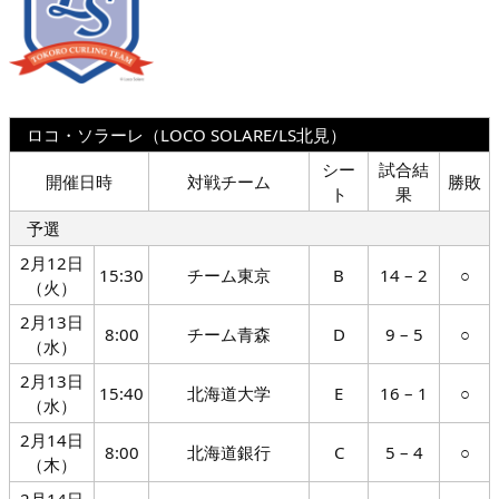
ロコ・ソラーレ（LOCO SOLARE/LS北見）
シー
試合結
開催日時
対戦チーム
勝敗
ト
果
予選
2月12日
15:30
チーム東京
B
14 – 2
○
（火）
2月13日
8:00
チーム青森
D
9 – 5
○
（水）
2月13日
15:40
北海道大学
E
16 – 1
○
（水）
2月14日
8:00
北海道銀行
C
5 – 4
○
（木）