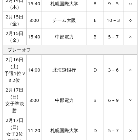
2月14日
15:40
札幌国際大学
B
9 – 5
○
（木）
2月15日
8:00
チーム大阪
E
10 – 3
○
（金）
2月15日
15:40
中部電力
B
5 – 7
×
（金）
プレーオフ
2月16日
(土)
14:00
北海道銀行
D
3 – 6
×
予選1位 v
s 2位
2月17日
(日)
8:00
中部電力
B
6 – 9
×
女子準決
勝
2月17日
(日)
11:20
札幌国際大学
D
5 – 7
×
女子3位