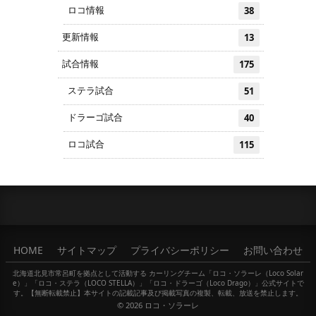
ロコ情報
38
更新情報
13
試合情報
175
ステラ試合
51
ドラーゴ試合
40
ロコ試合
115
HOME
サイトマップ
プライバシーポリシー
お問い合わせ
北海道北見市常呂町を拠点として活動する カーリングチーム「ロコ・ソラーレ（Loco Solar
e）」「ロコ・ステラ（LOCO STELLA）」「ロコ・ドラーゴ（Loco Drago）」公式サイトで
す。【無断転載禁止】本サイトの記載記事及び掲載写真の複製、転載、放送を禁止します。
© 2026
ロコ・ソラーレ