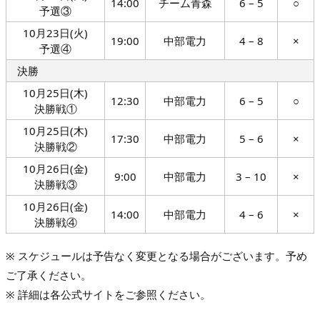
14:00
チーム青森
6 – 5
○
予選③
10月23日(火)
19:00
中部電力
4 – 8
×
予選④
決勝
10月25日(木)
12:30
中部電力
6 – 5
○
決勝戦①
10月25日(木)
17:30
中部電力
5 – 6
×
決勝戦②
10月26日(金)
9:00
中部電力
3 – 10
×
決勝戦③
10月26日(金)
14:00
中部電力
4 – 6
×
決勝戦④
※ スケジュールは予告なく変更となる場合がございます。予め
ご了承ください。
※ 詳細は各公式サイトをご参照ください。